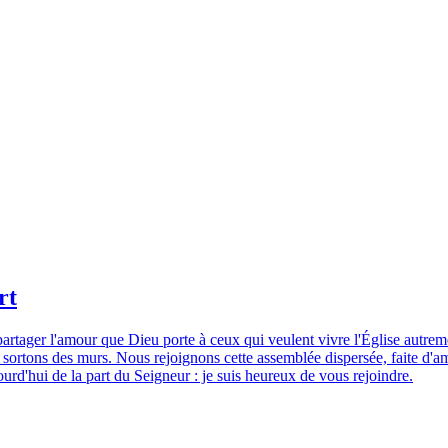
rt
sire partager l'amour que Dieu porte à ceux qui veulent vivre l'Église a
i sortons des murs. Nous rejoignons cette assemblée dispersée, faite d'a
urd'hui de la part du Seigneur : je suis heureux de vous rejoindre.