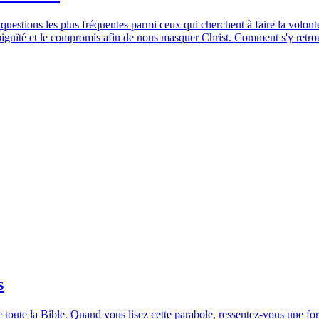
questions les plus fréquentes parmi ceux qui cherchent à faire la volon
mbiguïté et le compromis afin de nous masquer Christ. Comment s'y retro
s
toute la Bible. Quand vous lisez cette parabole, ressentez-vous une for