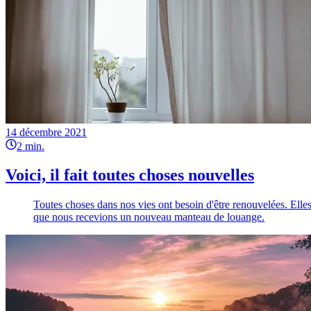
14 décembre 2021
2
min.
Voici, il fait toutes choses nouvelles
Toutes choses dans nos vies ont besoin d'être renouvelées. Elles 
que nous recevions un nouveau manteau de louange.