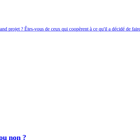
and projet ? Êtes-vous de ceux qui coopèrent à ce qu'il a décidé de fair
ou non ?