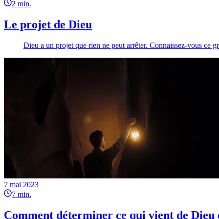
2
min.
Le projet de Dieu
Dieu a un projet que rien ne peut arrêter. Connaissez-vous ce gr
7 mai 2023
7
min.
Comment déterminer ce qui vient de Dieu 