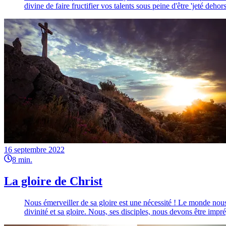
divine de faire fructifier vos talents sous peine d'être 'jeté deh
16 septembre 2022
8
min.
La gloire de Christ
Nous émerveiller de sa gloire est une nécessité ! Le monde nou
divinité et sa gloire. Nous, ses disciples, nous devons être impr