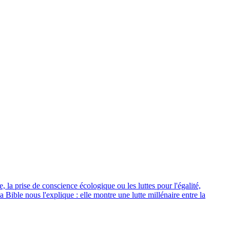
la prise de conscience écologique ou les luttes pour l'égalité,
a Bible nous l'explique : elle montre une lutte millénaire entre la