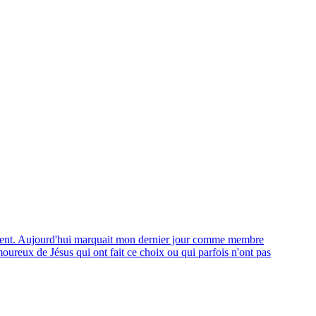
utrement. Aujourd'hui marquait mon dernier jour comme membre
moureux de Jésus qui ont fait ce choix ou qui parfois n'ont pas