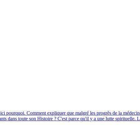
oici pourquoi. Comment expliquer que malgré les progrès de la médecine, 
ts dans toute son Histoire ? C'est parce qu'il y a une lutte spirituelle. L