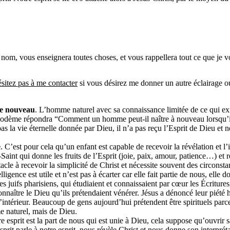
 nom, vous enseignera toutes choses, et vous rappellera tout ce que je vo
ésitez pas à me contacter
si vous désirez me donner un autre éclairage ou
 de nouveau
. L’homme naturel avec sa connaissance limitée de ce qui exi
Nicodème répondra “Comment un homme peut-il naître à nouveau lorsqu’il 
as la vie éternelle donnée par Dieu, il n’a pas reçu l’Esprit de Dieu et n
e
. C’est pour cela qu’un enfant est capable de recevoir la révélation et l
-Saint qui donne les fruits de l’Esprit (joie, paix, amour, patience…) et r
stacle à recevoir la simplicité de Christ et nécessite souvent des circonsta
ligence est utile et n’est pas à écarter car elle fait partie de nous, elle d
es juifs pharisiens, qui étudiaient et connaissaient par cœur les Écritures
onnaître le Dieu qu’ils prétendaient vénérer. Jésus a dénoncé leur piété
’intérieur. Beaucoup de gens aujourd’hui prétendent être spirituels parce
me naturel, mais de Dieu.
e esprit est la part de nous qui est unie à Dieu, cela suppose qu’ouvrir sa
sprit parle à notre esprit, nous révèle Christ et nous donne son interprét