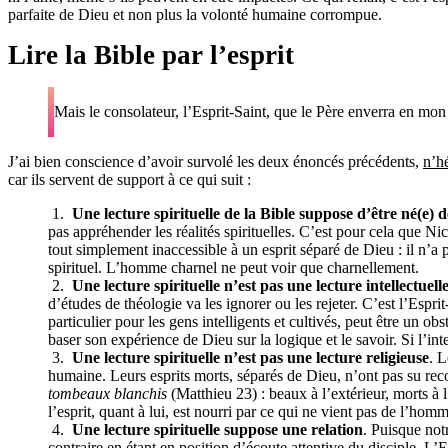
parfaite de Dieu et non plus la volonté humaine corrompue.
Lire la Bible par l’esprit
Mais le consolateur, l’Esprit-Saint, que le Père enverra en mon
J’ai bien conscience d’avoir survolé les deux énoncés précédents,
n’h
car ils servent de support à ce qui suit :
Une lecture spirituelle de la Bible suppose d’être né(e)
pas appréhender les réalités spirituelles. C’est pour cela que 
tout simplement inaccessible à un esprit séparé de Dieu : il n’a p
spirituel. L’homme charnel ne peut voir que charnellement.
Une lecture spirituelle n’est pas une lecture intellectuell
d’études de théologie va les ignorer ou les rejeter. C’est l’Esprit
particulier pour les gens intelligents et cultivés, peut être un ob
baser son expérience de Dieu sur la logique et le savoir. Si l’intel
Une lecture spirituelle n’est pas une lecture religieuse
. L
humaine. Leurs esprits morts, séparés de Dieu, n’ont pas su rec
tombeaux blanchis
(Matthieu 23) : beaux à l’extérieur, morts à l
l’esprit, quant à lui, est nourri par ce qui ne vient pas de l’hom
Une lecture spirituelle suppose une relation
. Puisque notr
contraire en étant en position d’écoute attentive du disciple. L’E