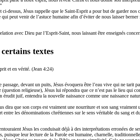
”
et ci-dessus, Jésus rappelle que le Saint-Esprit a pour but de garder no
 qui peut venir de l’astuce humaine afin d’éviter de nous laisser berner :
relation avec Dieu par l’Esprit-Saint, nous laissant être enseignés conc
certains textes
prit et en vérité. (Jean 4:24)
 passage, devant un puits, Jésus évoquera être l’eau vive qui ne tarit p
r (question religieuse), Jésus lui répondra que ce n’est pas le lieu qui co
érudit juif, entendra la nouvelle naissance comme une naissance nature
s dira que son corps est vraiment une nourriture et son sang vraiment 
ert entre les dénominations chrétiennes sur le sens véritable du sang et 
entouraient Jésus les conduisait déjà à des interprétations erronées de 
ons, puisque leur lecture de la Parole est humaine, charnelle, tradition