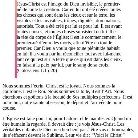
Jésus-Christ est l’image du Dieu invisible, le premier-
né de toute la création. Car en lui ont été créées toutes
les choses qui sont dans les cieux et sur la terre, les
visibles et les invisibles, trônes, dignités, dominations,
autorités. Tout a été créé par lui et pour lui. Il est avant
toutes choses, et toutes choses subsistent en lui. Il est
la tête du corps de l’Église; il est le commencement, le
premier-né d’entre les morts, afin d’être en tout le
premier. Car Dieu a voulu que toute plénitude habitât
en lui; il a voulu par lui réconcilier tout avec lui-même,
tant ce qui est sur la terre que ce qui est dans les cieux,
en faisant la paix par lui, par le sang de sa croix.
(Colossiens 1:15-20)
Nous sommes l’écrin, Christ est le joyau. Nous sommes la
couronne, il est le Roi. Nous sommes la toile, il est l’Art. Nous
cherchons et goûtons à la beauté de Ses multiples perfections. Il est
notre but, notre sainte obsession, le départ et l’arrivée de notre
course.
L’Église est faite pour lui, pour l’adorer et le manifester. Quand un
être humain la regarde, il devrait dire : je vois Jésus-Christ. Les
véritables enfants de Dieu ne cherchent pas à être vus et honorables,
ils s’effacent devant le Sublime. Leur vie dit : “Voici le Christ.”