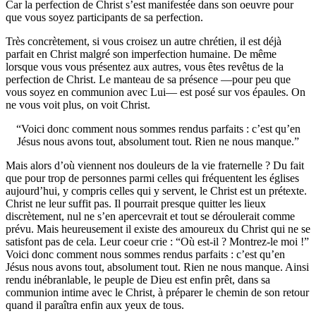
Car la perfection de Christ s’est manifestée dans son oeuvre pour
que vous soyez participants de sa perfection.
Très concrètement, si vous croisez un autre chrétien, il est déjà
parfait en Christ malgré son imperfection humaine. De même
lorsque vous vous présentez aux autres, vous êtes revêtus de la
perfection de Christ. Le manteau de sa présence —pour peu que
vous soyez en communion avec Lui— est posé sur vos épaules. On
ne vous voit plus, on voit Christ.
Voici donc comment nous sommes rendus parfaits : c’est qu’en
Jésus nous avons tout, absolument tout. Rien ne nous manque.
Mais alors d’où viennent nos douleurs de la vie fraternelle ? Du fait
que pour trop de personnes parmi celles qui fréquentent les églises
aujourd’hui, y compris celles qui y servent, le Christ est un prétexte.
Christ ne leur suffit pas. Il pourrait presque quitter les lieux
discrètement, nul ne s’en apercevrait et tout se déroulerait comme
prévu. Mais heureusement il existe des amoureux du Christ qui ne se
satisfont pas de cela. Leur coeur crie : “Où est-il ? Montrez-le moi !”
Voici donc comment nous sommes rendus parfaits : c’est qu’en
Jésus nous avons tout, absolument tout. Rien ne nous manque. Ainsi
rendu inébranlable, le peuple de Dieu est enfin prêt, dans sa
communion intime avec le Christ, à préparer le chemin de son retour
quand il paraîtra enfin aux yeux de tous.