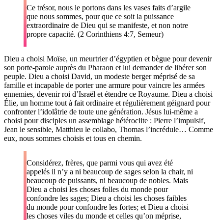
Ce trésor, nous le portons dans les vases faits d’argile
que nous sommes, pour que ce soit la puissance
extraordinaire de Dieu qui se manifeste, et non notre
propre capacité. (2 Corinthiens 4:7, Semeur)
Dieu a choisi Moïse, un meurtrier d’égyptien et bègue pour devenir
son porte-parole auprès du Pharaon et lui demander de libérer son
peuple. Dieu a choisi David, un modeste berger méprisé de sa
famille et incapable de porter une armure pour vaincre les armées
ennemies, devenir roi d’Israël et étendre ce Royaume. Dieu a choisi
Élie, un homme tout à fait ordinaire et régulièrement géignard pour
confronter l’idolâtrie de toute une génération. Jésus lui-même a
choisi pour disciples un assemblage hétéroclite : Pierre l’impulsif,
Jean le sensible, Matthieu le collabo, Thomas l’incrédule… Comme
eux, nous sommes choisis et tous en chemin.
Considérez, frères, que parmi vous qui avez été
appelés il n’y a ni beaucoup de sages selon la chair, ni
beaucoup de puissants, ni beaucoup de nobles. Mais
Dieu a choisi les choses folles du monde pour
confondre les sages; Dieu a choisi les choses faibles
du monde pour confondre les fortes; et Dieu a choisi
les choses viles du monde et celles qu’on méprise,