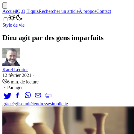
Accueil
Q.Q.T.
quiz
Rechercher un article
À propos
Contact
Style de vie
Dieu agit par des gens imparfaits
Karel Léorier
12 février 2021
・
6
min.
de lecture
・
Partager
grâce
église
unité
tendresse
simplicité