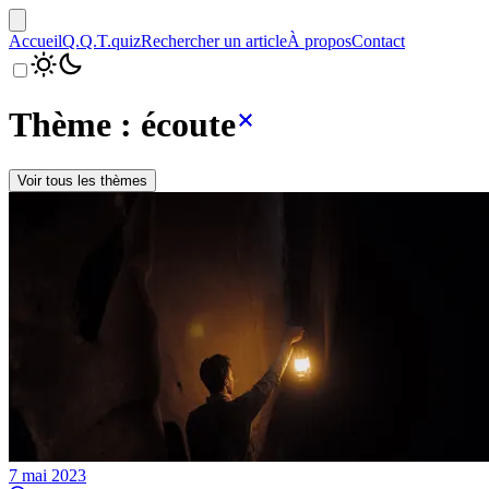
Accueil
Q.Q.T.
quiz
Rechercher un article
À propos
Contact
Thème : écoute
Voir tous les thèmes
7 mai 2023