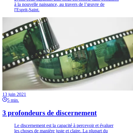
à la nouvelle naissance, au travers de l’œuvre de
l'Esprit-Saint.
13 juin 2021
5
min.
3 profondeurs de discernement
Le discernement est la capacité à percevoir et évaluer
les choses de manière juste et claire. La plupart du