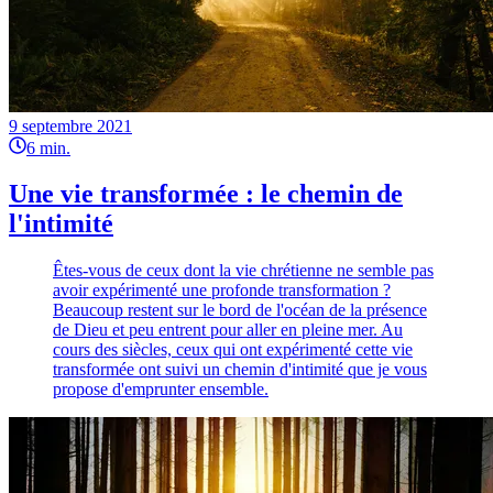
9 septembre 2021
6
min.
Une vie transformée : le chemin de
l'intimité
Êtes-vous de ceux dont la vie chrétienne ne semble pas
avoir expérimenté une profonde transformation ?
Beaucoup restent sur le bord de l'océan de la présence
de Dieu et peu entrent pour aller en pleine mer. Au
cours des siècles, ceux qui ont expérimenté cette vie
transformée ont suivi un chemin d'intimité que je vous
propose d'emprunter ensemble.