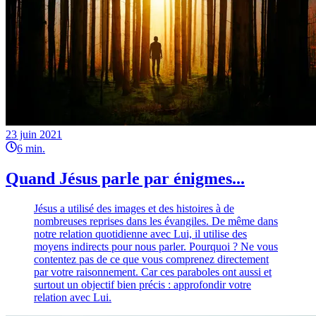
23 juin 2021
6
min.
Quand Jésus parle par énigmes...
Jésus a utilisé des images et des histoires à de
nombreuses reprises dans les évangiles. De même dans
notre relation quotidienne avec Lui, il utilise des
moyens indirects pour nous parler. Pourquoi ? Ne vous
contentez pas de ce que vous comprenez directement
par votre raisonnement. Car ces paraboles ont aussi et
surtout un objectif bien précis : approfondir votre
relation avec Lui.