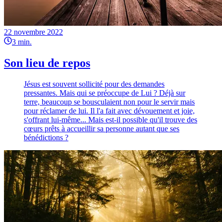
22 novembre 2022
3
min.
Son lieu de repos
Jésus est souvent sollicité pour des demandes
pressantes. Mais qui se préoccupe de Lui ? Déjà sur
terre, beaucoup se bousculaient non pour le servir mais
pour réclamer de lui. Il l'a fait avec dévouement et joie,
s'offrant lui-même... Mais est-il possible qu'il trouve des
cœurs prêts à accueillir sa personne autant que ses
bénédictions ?