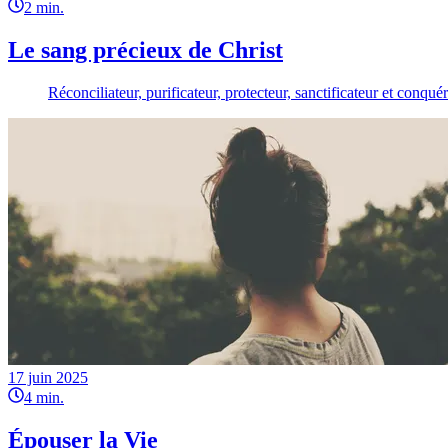
2
min.
Le sang précieux de Christ
Réconciliateur, purificateur, protecteur, sanctificateur et conquér
17 juin 2025
4
min.
Épouser la Vie