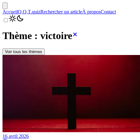
Accueil
Q.Q.T.
quiz
Rechercher un article
À propos
Contact
Thème : victoire
Voir tous les thèmes
16 avril 2026