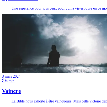
Une espérance pour tous ceux pour qui la vie est dure en ce m
3 mars 2024
4
min.
Vaincre
La Bible nous exhorte à être vainqueurs. Mais cette victoire 