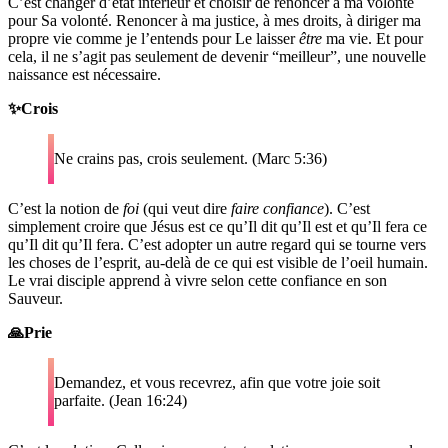
C’est changer d’état intérieur et choisir de renoncer à ma volonté
pour Sa volonté. Renoncer à ma justice, à mes droits, à diriger ma
propre vie comme je l’entends pour Le laisser
être
ma vie. Et pour
cela, il ne s’agit pas seulement de devenir “meilleur”, une nouvelle
naissance est nécessaire.
✨Crois
Ne crains pas, crois seulement. (Marc 5:36)
C’est la notion de
foi
(qui veut dire
faire confiance
). C’est
simplement croire que Jésus est ce qu’Il dit qu’Il est et qu’Il fera ce
qu’Il dit qu’Il fera. C’est adopter un autre regard qui se tourne vers
les choses de l’esprit, au-delà de ce qui est visible de l’oeil humain.
Le vrai disciple apprend à vivre selon cette confiance en son
Sauveur.
🙏Prie
Demandez, et vous recevrez, afin que votre joie soit
parfaite. (Jean 16:24)