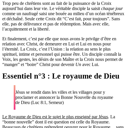
Trop peu de chrétiens sont au fait de la puissance de la Croix
aujourd’hui dans leur vie. Le véritable disciple la saisit
chaque jour
comme un naufragé saisi une bouée au milieu d’un océan ténébreux
et déchaîné. Seule cette Croix dit “C’est fait, pour toujours”. Sans
elle, pas de délivrance et pas de rédemption. Mais avec elle,
l’acquittement et la liberté.
Et finalement, c’est par elle que nous avons le privilge d’être en
relation avec Christ, de demeurer en Lui et Lui en nous pour
l’éternité. La Croix, c’est l’Union : la relation au sens le plus
spirituel, intime et personnel qui puisse être. Un disciple connaît la
Voix, les gestes, les désirs de son Maître et la Croix nous permet de
“manger” et “boire” Christ pour devenir
Un
avec Lui.
Essentiel n°3 : Le royaume de Dieu
Jésus se rendit dans les villes et les villages pour y
proclamer et annoncer la Bonne Nouvelle du royaume
de Dieu (Luc 8:1, Semeur)
Le Royaume de Dieu est le sujet le plus enseigné par Jésus
. La
“bonne nouvelle” dont il est question est celle du Royaume.
Beaucoup de chrétiens prétendent oeuvrer pour le Royaume… sans