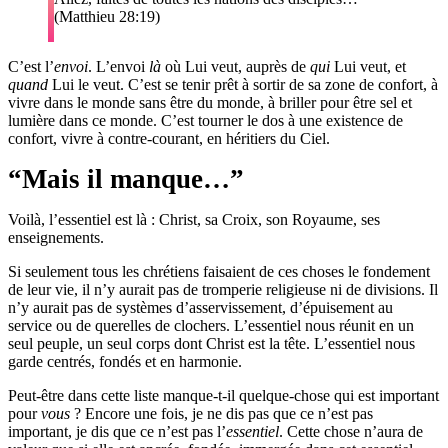
(Matthieu 28:19)
C’est l’
envoi
. L’envoi
là
où Lui veut, auprès de
qui
Lui veut, et
quand
Lui le veut. C’est se tenir prêt à sortir de sa zone de confort, à
vivre dans le monde sans être du monde, à briller pour être sel et
lumière dans ce monde. C’est tourner le dos à une existence de
confort, vivre à contre-courant, en héritiers du Ciel.
“Mais il manque…”
Voilà, l’essentiel est là : Christ, sa Croix, son Royaume, ses
enseignements.
Si seulement tous les chrétiens faisaient de ces choses le fondement
de leur vie, il n’y aurait pas de tromperie religieuse ni de divisions. Il
n’y aurait pas de systèmes d’asservissement, d’épuisement au
service ou de querelles de clochers. L’essentiel nous réunit en un
seul peuple, un seul corps dont Christ est la tête. L’essentiel nous
garde centrés, fondés et en harmonie.
Peut-être dans cette liste manque-t-il quelque-chose qui est important
pour
vous
? Encore une fois, je ne dis pas que ce n’est pas
important, je dis que ce n’est pas l’
essentiel
. Cette chose n’aura de