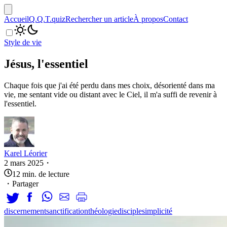
Accueil
Q.Q.T.
quiz
Rechercher un article
À propos
Contact
Style de vie
Jésus, l'essentiel
Chaque fois que j'ai été perdu dans mes choix, désorienté dans ma
vie, me sentant vide ou distant avec le Ciel, il m'a suffi de revenir à
l'essentiel.
Karel Léorier
2 mars 2025
・
12
min.
de lecture
・
Partager
discernement
sanctification
théologie
disciple
simplicité