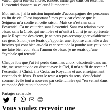
valeur que si elle est ancrée, fondée, immergée dans cet essentiel.
L’essentiel donnera sa valeur à l’important.
Moi-même, j’ai la mission importante d’accompagner des personnes
en fin de vie. C’est important à mes yeux car c’est ce que le
Seigneur m’a confié en cette saison. Mais ce n’est rien sans
l’essentiel. Ca ne vaut rien sans l’essentiel. Sans ma relation avec
Jésus, sans la Croix qui me libère et m’unit à Lui, si je ne représente
pas le Royaume des cieux, je ne peux pas accompagner valablement
ces gens. Sinon je ne ferais qu’apporter une réponse charnelle à des
besoins qui vont bien au-delà et ce serait de la poudre aux yeux pour
me faire bien voir. Sans l’amour de Jésus, je ne serais qu’une
“cymbale qui retentit”.
Chaque fois que j’ai été perdu dans mes choix, désorienté dans ma
vie, me sentant vide ou distant avec le Ciel, il m’a suffi de revenir à
l’essentiel, à Christ, à la Croix, au Royaume et aux enseignement
essentiels de Jésus. Et tout le reste a repris du sens, s’est éclairé
comme révélé tout à nouveau par cette lumière qui “en venant dans
ce monde éclaire tout homme.”
Partager cet article
Vous voulez recevoir une